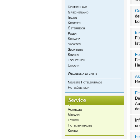
Deutschland
Ga
Griechenland
de
Italien
ko
Kroatien
Österreich
to
Polen
Fü
Schweiz
Is
Slowakei
Slowenien
Fe
Spanien
Fe
Tschechien
He
Ungarn
Wellness a la carte
Ak
Re
Neueste Hoteleinträge
Hotelübersicht
Fi
De
Au
de
Aktuelles
Magazin
In
Lexikon
un
Hotel eintragen
Kontakt
Fe