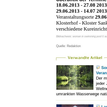
18.06.2013 - 27.08 2013
29.06.2013 - 14.07 2013
Veranstaltungsorte
29.06
Klosterhof - Kloster Sa
verschiedene Kureinrich
Bildnachweis: woman in swimming pool © au
Quelle: Redaktion
So
Veran
Der m
jeder
Welln
umrankten Wasserwege natür
Lan