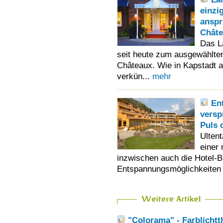
einzi
anspr
Chât
Das L
seit heute zum ausgewählten
Châteaux. Wie in Kapstadt a
verkün...
mehr
En
versp
Puls 
Ultent
einer
inzwischen auch die Hotel-Br
Entspannungsmöglichkeiten
"Colorama" - Farblicht