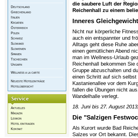
die saubere Luft der Reg
Deutschland
Reichenhall zu einem belie
Griechenland
Italien
Inneres Gleichgewich
Kroatien
Österreich
Nicht nur körperliche Fitnes
Polen
auch ein entspannter und fr
Schweiz
Alltags geht diese Ruhe aber
Slowakei
Slowenien
einen gemütlichen Abend nich
Spanien
man im Wellness-Urlaub gezi
Tschechien
Reichenhall bekommen Sie d
Ungarn
Gruppe abzuschalten und dur
Wellness a la carte
einen Schritt auf sich selbst
Neueste Hoteleinträge
Kastanienallee vor dem Kur
Hotelübersicht
fallen die Übungen nicht aus
Wandelhalle verlegt.
18. Juni bis 27. August 2013
Aktuelles
Magazin
Die "Salzigen Festwoc
Lexikon
Hotel eintragen
Als Kurort wurde Bad Reiche
Kontakt
Salzes vor Ort bekannt. Die