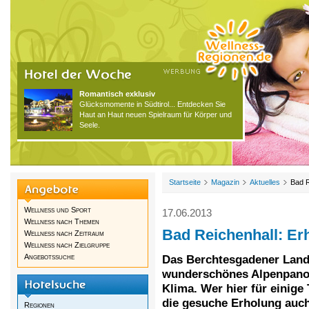
Romantisch exklusiv
Glücksmomente in Südtirol... Entdecken Sie
Haut an Haut neuen Spielraum für Körper und
Seele.
Startseite
Magazin
Aktuelles
Bad R
Wellness und Sport
17.06.2013
Wellness nach Themen
Bad Reichenhall: Er
Wellness nach Zeitraum
Wellness nach Zielgruppe
Angebotssuche
Das Berchtesgadener Land 
wunderschönes Alpenpanor
Klima. Wer hier für einig
die gesuche Erholung auch
Regionen