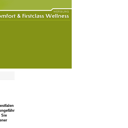
estfalen
ungefähr
 Sie
ener