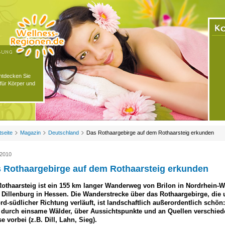
Entdecken Sie
für Körper und
tseite
Magazin
Deutschland
Das Rothaargebirge auf dem Rothaarsteig erkunden
.2010
 Rothaargebirge auf dem Rothaarsteig erkunden
Rothaarsteig ist ein 155 km langer Wanderweg von Brilon in Nordrhein-W
 Dillenburg in Hessen. Die Wanderstrecke über das Rothaargebirge, die 
rd-südlicher Richtung verläuft, ist landschaftlich außerordentlich schön:
t durch einsame Wälder, über Aussichtspunkte und an Quellen verschied
e vorbei (z.B. Dill, Lahn, Sieg).