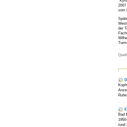
"Kyri
2007 
vom K
Späte
West
der T
Fachw
Wilhe
Turm 
Quell
D
Kopfs
Anzei
Ruhe
E
Bad B
1950-
rund 