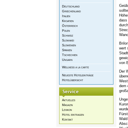
Geüb
Deutschland
sollt
Griechenland
Höhen
Italien
dass 
Kroatien
durch
Österreich
Stre
Polen
Wande
Schweiz
Slowakei
Brilo
Slowenien
wert 
Spanien
Stad
Tschechien
gewid
Ungarn
von B
Wellness a la carte
Der W
Neueste Hoteleinträge
über
Hotelübersicht
Westf
dem d
großa
Ungef
Aktuelles
Kuror
Magazin
wurde
Lexikon
Fürst
Hotel eintragen
Wald 
Kontakt
Absc