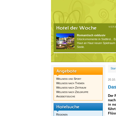
Romantisch exklusiv
Glücksmomente in Südtirol... 
Haut an Haut neuen Spielraum 
Seele.
Star
Wellness und Sport
20.10
Wellness nach Themen
Das
Wellness nach Zeitraum
Wellness nach Zielgruppe
Der 
Angebotssuche
nach
in no
führ
Flüss
Regionen