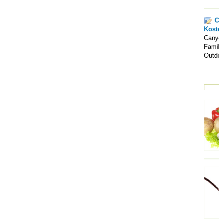
C
Kost
Canyo
Famil
Outd