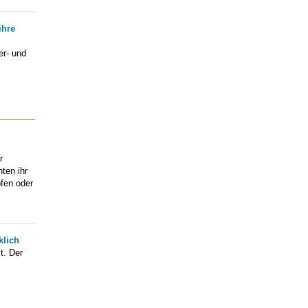
ihre
er- und
r
ten ihr
fen oder
klich
t. Der