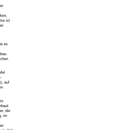
er
cken,
ke ist
der
ie es
gbau
ichen
fel
-
), auf
en
es
rbaut
r, die
g, im
er