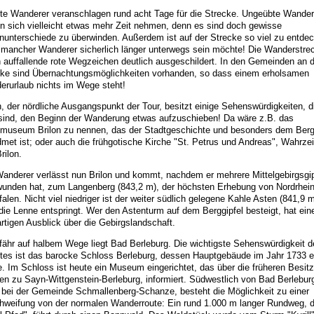
te Wanderer veranschlagen rund acht Tage für die Strecke. Ungeübte Wander
en sich vielleicht etwas mehr Zeit nehmen, denn es sind doch gewisse
unterschiede zu überwinden. Außerdem ist auf der Strecke so viel zu entde
mancher Wanderer sicherlich länger unterwegs sein möchte! Die Wanderstrec
 auffallende rote Wegzeichen deutlich ausgeschildert. In den Gemeinden an 
cke sind Übernachtungsmöglichkeiten vorhanden, so dass einem erholsamen
rurlaub nichts im Wege steht!
n, der nördliche Ausgangspunkt der Tour, besitzt einige Sehenswürdigkeiten, d
sind, den Beginn der Wanderung etwas aufzuschieben! Da wäre z.B. das
tmuseum Brilon zu nennen, das der Stadtgeschichte und besonders dem Ber
met ist; oder auch die frühgotische Kirche "St. Petrus und Andreas", Wahrze
rilon.
anderer verlässt nun Brilon und kommt, nachdem er mehrere Mittelgebirgsgip
wunden hat, zum Langenberg (843,2 m), der höchsten Erhebung von Nordrhein
alen. Nicht viel niedriger ist der weiter südlich gelegene Kahle Asten (841,9 m
ie Lenne entspringt. Wer den Astenturm auf dem Berggipfel besteigt, hat ein
rtigen Ausblick über die Gebirgslandschaft.
ähr auf halbem Wege liegt Bad Berleburg. Die wichtigste Sehenswürdigkeit d
tes ist das barocke Schloss Berleburg, dessen Hauptgebäude im Jahr 1733 e
. Im Schloss ist heute ein Museum eingerichtet, das über die früheren Besitze
en zu Sayn-Wittgenstein-Berleburg, informiert. Südwestlich von Bad Berlebur
bei der Gemeinde Schmallenberg-Schanze, besteht die Möglichkeit zu einer
hweifung von der normalen Wanderroute: Ein rund 1.000 m langer Rundweg, d