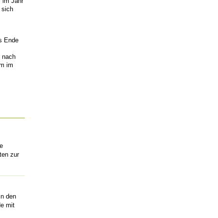
" im Jahr
 sich
as Ende
e nach
um im
he
ten zur
In den
de mit