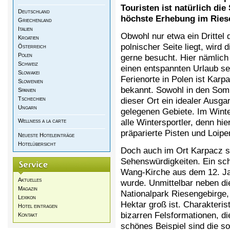
Touristen ist natürlich di
Deutschland
höchste Erhebung im Ries
Griechenland
Italien
Obwohl nur etwa ein Drittel
Kroatien
polnischer Seite liegt, wird
Österreich
Polen
gerne besucht. Hier nämlich 
Schweiz
einen entspannten Urlaub se
Slowakei
Ferienorte in Polen ist Ka
Slowenien
bekannt. Sowohl in den Som
Spanien
Tschechien
dieser Ort ein idealer Ausg
Ungarn
gelegenen Gebiete. Im Winter
alle Wintersportler, denn hi
Wellness a la carte
präparierte Pisten und Loipe
Neueste Hoteleinträge
Hotelübersicht
Doch auch im Ort Karpacz se
Sehenswürdigkeiten. Ein sch
Wang-Kirche aus dem 12. Ja
Aktuelles
wurde. Unmittelbar neben di
Magazin
Nationalpark Riesengebirge,
Lexikon
Hektar groß ist. Charakteris
Hotel eintragen
bizarren Felsformationen, di
Kontakt
schönes Beispiel sind die s