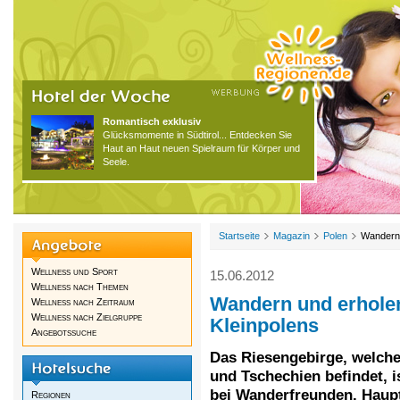
Romantisch exklusiv
Glücksmomente in Südtirol... Entdecken Sie
Haut an Haut neuen Spielraum für Körper und
Seele.
Startseite
Magazin
Polen
Wandern 
Wellness und Sport
15.06.2012
Wellness nach Themen
Wandern und erhole
Wellness nach Zeitraum
Wellness nach Zielgruppe
Kleinpolens
Angebotssuche
Das Riesengebirge, welche
und Tschechien befindet, is
bei Wanderfreunden. Haup
Regionen