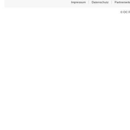
Impressum
Datenschutz
Partnerseit
© OC P