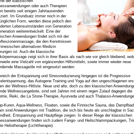
he der klassischen
nessanwendungen oder auch Therapien
n bereits seit einigen Jahrtausenden
iziert. Im Grundsatz immer noch in der
ünglichen Form, werden diese jedoch den
nderten Lebensumständen von Generation
neration weiterentwickelt. Eine der
ischen Anwendungen findet sich mit der
eflexzonenmassage, die den Kenntnissen
hinesischen alternativen Medizin
rungen ist. Auch die klassische
örpermassage zeigt sich in ihrer Basis als nach wie vor gleich bleibend, wob
erweile eine Vielzahl von ergänzenden Hilfsmitteln, sowie immer wieder neue
ördernde Massageöle mit eingesetzt werden.
reich der Entspannung und Stressreduzierung hingegen ist die Progressive
elentspannung, das Autogene Training und Yoga auf den ungeschlagenen ers
en der Wellness-Hitliste. Neue und alte, doch zu den klassischen Anwendung
nde Wellnessangebote, sind seit Jahren mit einem regen Zulauf dagegen die
trie, Reiki, die La Stone-Therapie, Ayurveda und auch Thalasso-Anwendunge
pp-Kuren, Aqua-Wellness, Floaten, sowie die Finnische Sauna, das Dampfbad
 sind Anwendungen mit Tradition, die sich bis heute als unschlagbar in Sa
dheit, Entspannung und Hautpflege zeigen. In dieser Riege der klassischen
nessanwendungen finden sich zudem Fango- und Heilschlammpackungen, Tri
ie Heliotherapie (Lichttherapie).