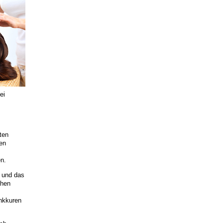
ei
ten
en
n.
 und das
chen
nkkuren