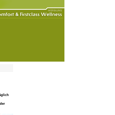
äglich
der