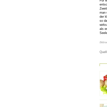
Für 
entsc
Zwei
man u
der k
so da
wirks
als e
Seele
Bildna
Quell