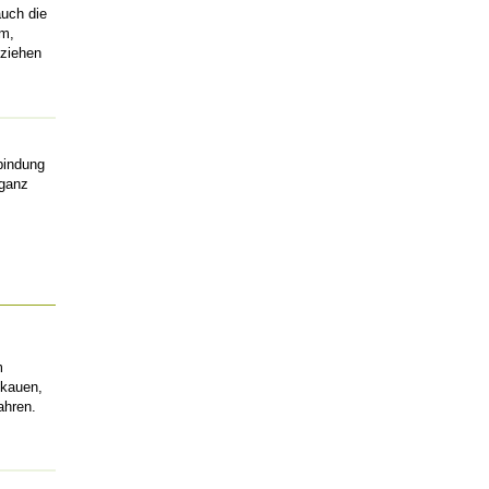
auch die
rm,
 ziehen
bindung
 ganz
m
 kauen,
ahren.