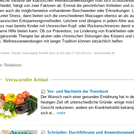
welche Variante der klassischen Wellnessanwendungen man sich schlussendl
heidet, hängt von zwei Faktoren ab: Einmal die persönlichen Vorlieben und 
ten auch die möglicherweise vorhandenen Beschwerden oder Erkrankungen. L
nter Stress, dann bieten sich die verschiedenen Massagen ebenso an als au
lassischen Entspannungsmethoden. Letztere sind übrigens in jedem Alter aus
ss man bereits Kinder mit chronischen Kopf- oder Rückenschmerzen damit e
ame Hilfe bieten kann. Ob zur Prävention, zur Linderung von Krankheiten ode
rgänzende Therapie bei akuten oder chronischen Störungen des Körpers und 
, Wellnessanwendungen mit langer Tradition können tatsächlich helfen.
chweis: Hands massaging female face at the spa © Yuri Arcurs - www.fotolia.de
e: Redaktion
Vor- und Nachteile der Trennkost
Der Wunsch nach einer gesunden Ernährung hat in de
heutigen Zeit oft unterschiedliche Gründe: einige möch
Gesicht reduzieren, andere ein Krankheitsbild bekämp
sich ei...
mehr
Schröpfen: Durchführung und Anwendungsgeb