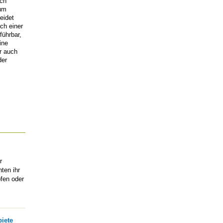
ich
zum
eidet
ch einer
führbar,
ine
r auch
der
r
ten ihr
fen oder
iete