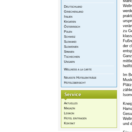
Manc
Well
Deutschland
werde
Griechenland
prakt
Italien
urspr
Kroatien
verä
Österreich
zu Ge
Polen
klass
Schweiz
Fußr
Slowakei
der c
Slowenien
entsp
Spanien
Ganzk
Tschechien
mittl
Ungarn
heilf
Wellness a la carte
Im Be
Neueste Hoteleinträge
Musk
Hotelübersicht
Plätz
zähle
Isome
Aktuelles
Knei
Magazin
Hamam
Lexikon
Gesun
Hotel eintragen
Well
Kontakt
und d