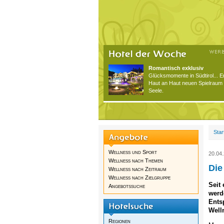
Romantisch exklusiv
Glücksmomente in Südtirol... 
Haut an Haut neuen Spielraum 
Seele.
Star
Wellness und Sport
20.04
Wellness nach Themen
Die
Wellness nach Zeitraum
Wellness nach Zielgruppe
Seit
Angebotssuche
werd
Ents
Well
Regionen