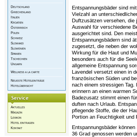
Entspannungsbäder sind mit
Deutschland
Griechenland
Vielzahl an unterschiedliche
Italien
Duftzusätzen versehen, die 
Kroatien
Auswahl für verschiedene B
Österreich
ausgerichtet sind. Den meis
Polen
Schweiz
Entspannungsbädern sind ät
Slowakei
zugesetzt, die neben der wo
Slowenien
Wirkung für die Haut und Mu
Spanien
besonders auch für die Seel
Tschechien
Ungarn
allgemeine Entspannung sor
Lavendel versetzt einen in d
Wellness a la carte
französischen Süden und be
Neueste Hoteleinträge
nach einem stressigen Tag. 
Hotelübersicht
erinnern an einen warmen S
Badezusatz stimmt einen für
duften nach Urlaub. Entspa
Aktuelles
pflegende Stoffe, die der Ha
Magazin
Portion an Feuchtigkeit und 
Lexikon
Hotel eintragen
Entspannungsbäder können a
Kontakt
36 Grad genossen werden und