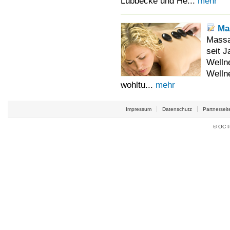
Lübbecke und He...
mehr
Ma
Massa
seit 
Welln
Wellne
wohltu...
mehr
Impressum
Datenschutz
Partnerseit
© OC P