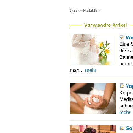
Quelle: Redaktion
We
Eine S
die ka
Bahne
um ei
man...
mehr
Yo
Körpe
Medita
schnel
mehr
So