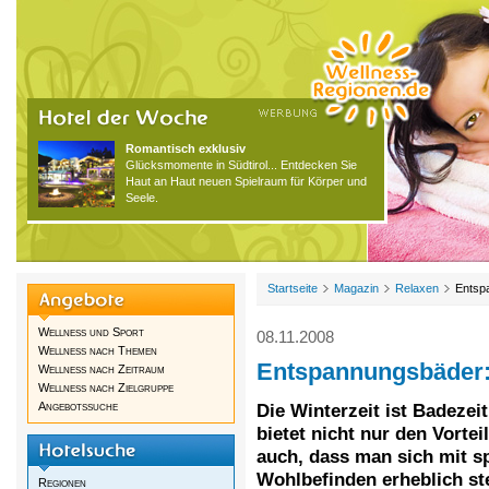
Romantisch exklusiv
Glücksmomente in Südtirol... Entdecken Sie
Haut an Haut neuen Spielraum für Körper und
Seele.
Startseite
Magazin
Relaxen
Entsp
Wellness und Sport
08.11.2008
Wellness nach Themen
Entspannungsbäder:
Wellness nach Zeitraum
Wellness nach Zielgruppe
Angebotssuche
Die Winterzeit ist Badezei
bietet nicht nur den Vorte
auch, dass man sich mit s
Wohlbefinden erheblich st
Regionen