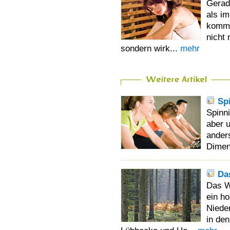
Gerad
als i
komme
nicht
sondern wirk...
mehr
Sp
Spinni
aber 
ander
Dimen
Da
Das W
ein h
Niede
in de