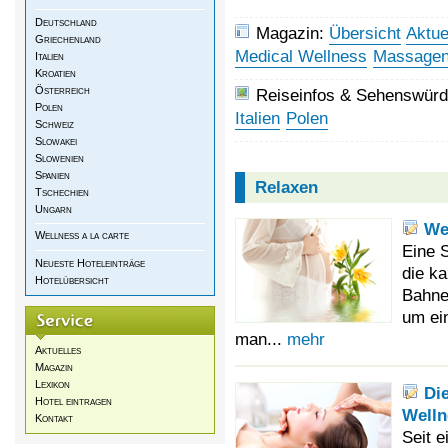
Deutschland
Magazin:
Übersicht
Aktue
Griechenland
Medical Wellness
Massage
Italien
Kroatien
Österreich
Reiseinfos & Sehenswürdi
Polen
Italien
Polen
Schweiz
Slowakei
Slowenien
Spanien
Relaxen
Tschechien
Ungarn
We
Wellness a la carte
Eine S
Neueste Hoteleinträge
die ka
Hotelübersicht
Bahne
um ei
man...
mehr
Aktuelles
Magazin
Lexikon
Di
Hotel eintragen
Well
Kontakt
Seit e