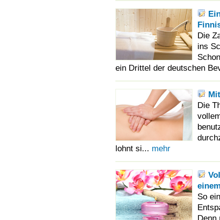
Ei
Finni
Die Za
ins S
Schon
ein Drittel der deutschen Be
Mi
Die T
volle
benutz
durch
lohnt si...
mehr
Vol
eine
So ei
Entsp
Denn 