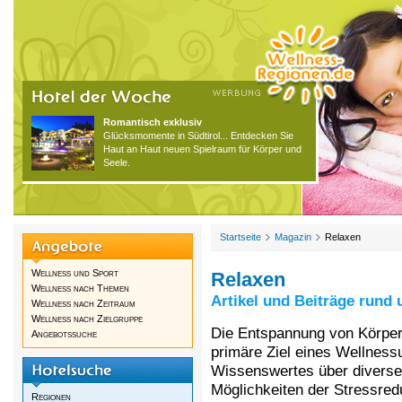
Romantisch exklusiv
Glücksmomente in Südtirol... Entdecken Sie
Haut an Haut neuen Spielraum für Körper und
Seele.
Startseite
Magazin
Relaxen
Wellness und Sport
Relaxen
Wellness nach Themen
Artikel und Beiträge rund
Wellness nach Zeitraum
Wellness nach Zielgruppe
Die Entspannung von Körper
Angebotssuche
primäre Ziel eines Wellnessu
Wissenswertes über divers
Möglichkeiten der Stressred
Regionen