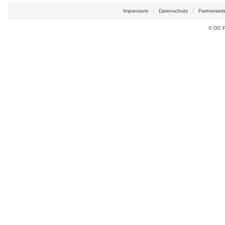
Impressum
Datenschutz
Partnerseit
© OC P