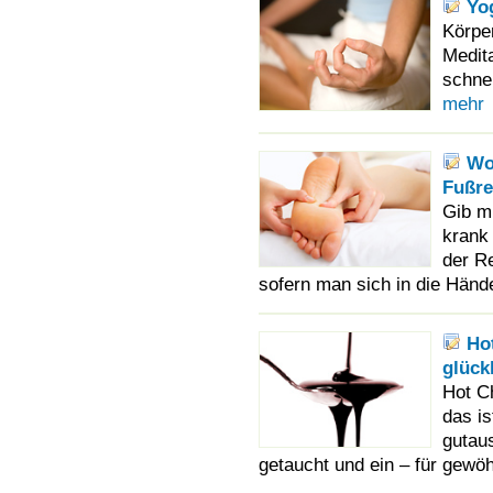
Yo
Körpe
Medita
schnel
mehr
Wo
Fußre
Gib mi
krank 
der Re
sofern man sich in die Hände
Ho
glück
Hot C
das is
gutau
getaucht und ein – für gewöh