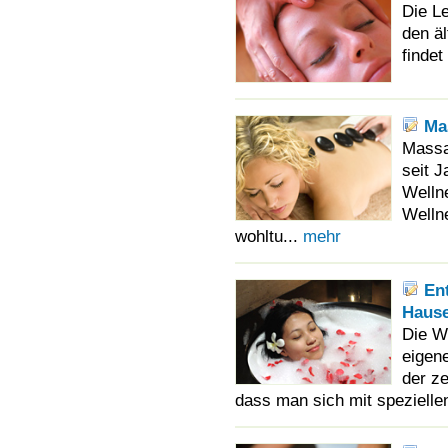
Die L
den äl
finde
Ma
Massa
seit 
Welln
Wellne
wohltu...
mehr
En
Haus
Die Wi
eigene
der ze
dass man sich mit speziell