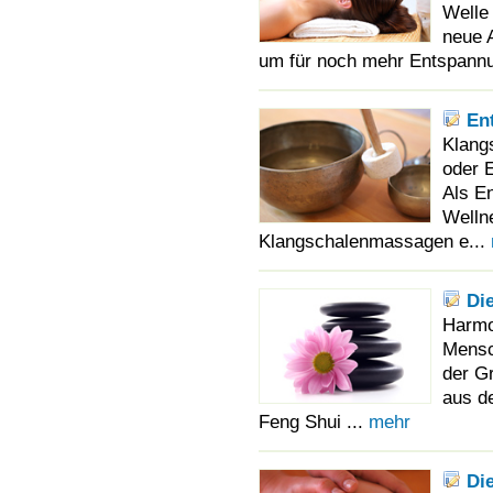
Welle
neue 
um für noch mehr Entspannu
En
Klang
oder 
Als E
Welln
Klangschalenmassagen e...
Di
Harmo
Mensc
der G
aus d
Feng Shui ...
mehr
Di