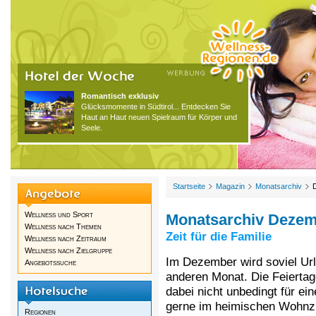
Romantisch exklusiv
Glücksmomente in Südtirol... Entdecken Sie
Haut an Haut neuen Spielraum für Körper und
Seele.
Startseite
Magazin
Monatsarchiv
Wellness und Sport
Monatsarchiv Dezem
Wellness nach Themen
Zeit für die Familie
Wellness nach Zeitraum
Wellness nach Zielgruppe
Im Dezember wird soviel U
Angebotssuche
anderen Monat. Die Feierta
dabei nicht unbedingt für ei
gerne im heimischen Wohnzi
Regionen