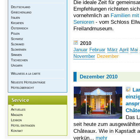
Die ideale Zeit für gemeins
Deutschland
Empfehlungen richteten sic
Griechenland
vornehmlich an
Familien mit
Italien
Senioren
- vom Schloss Ellw
Kroatien
Freilandmuseum.
Österreich
Polen
Schweiz
2010
Slowakei
Januar
Februar
März
April
Mai
Slowenien
Spanien
November
Dezember
Tschechien
Ungarn
Wellness a la carte
Dezember 2010
Neueste Hoteleinträge
Hotelübersicht
Lan
einzi
anspr
Chât
Aktuelles
Magazin
Das L
Lexikon
seit heute zum ausgewählten
Hotel eintragen
Châteaux. Wie in Kapstadt a
Kontakt
verkün...
mehr