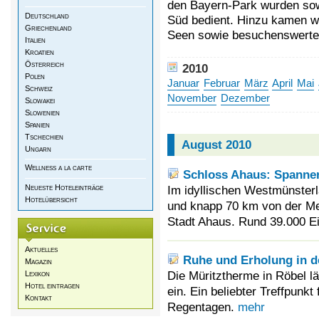
den Bayern-Park wurden sow
Deutschland
Süd bedient. Hinzu kamen wi
Griechenland
Seen sowie besuchenswerte
Italien
Kroatien
Österreich
2010
Polen
Januar
Februar
März
April
Mai
Schweiz
November
Dezember
Slowakei
Slowenien
Spanien
Tschechien
August 2010
Ungarn
Wellness a la carte
Schloss Ahaus: Spanne
Neueste Hoteleinträge
Im idyllischen Westmünster
Hotelübersicht
und knapp 70 km von der Met
Stadt Ahaus. Rund 39.000 Ei
Aktuelles
Ruhe und Erholung in d
Magazin
Die Müritztherme in Röbel 
Lexikon
Hotel eintragen
ein. Ein beliebter Treffpunkt
Kontakt
Regentagen.
mehr