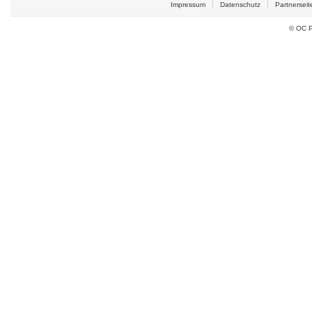
Impressum
Datenschutz
Partnerseit
© OC P