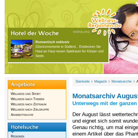
Romantisch exklusiv
Glücksmomente in Südtirol... Entdecken Sie
Haut an Haut neuen Spielraum für Körper und
Seele.
Startseite
Magazin
Monatsarchiv
Wellness und Sport
Monatsarchiv Augus
Wellness nach Themen
Unterwegs mit der ganzen 
Wellness nach Zeitraum
Wellness nach Zielgruppe
Der August lässt wettertech
Angebotssuche
und eignet sich somit wunder
Genau richtig, um mal einige
einem Artikel über das Phan
Regionen