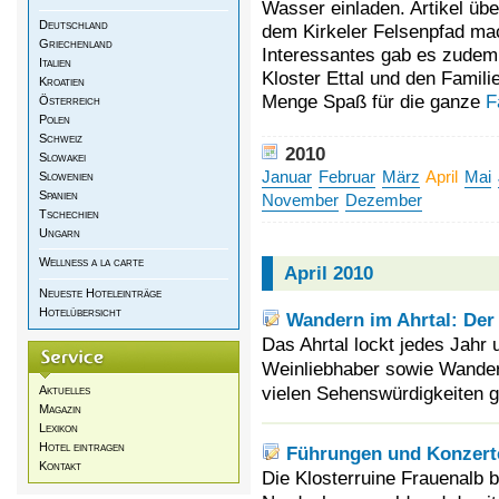
Wasser einladen. Artikel ü
Deutschland
dem Kirkeler Felsenpfad ma
Griechenland
Interessantes gab es zudem
Italien
Kloster Ettal und den Famili
Kroatien
Menge Spaß für die ganze
F
Österreich
Polen
Schweiz
2010
Slowakei
Januar
Februar
März
April
Mai
Slowenien
Spanien
November
Dezember
Tschechien
Ungarn
Wellness a la carte
April 2010
Neueste Hoteleinträge
Hotelübersicht
Wandern im Ahrtal: De
Das Ahrtal lockt jedes Jahr
Weinliebhaber sowie Wander
vielen Sehenswürdigkeiten gi
Aktuelles
Magazin
Lexikon
Hotel eintragen
Führungen und Konzerte
Kontakt
Die Klosterruine Frauenalb b