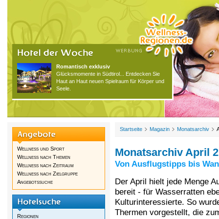
Romantisch exklusiv
Glücksmomente in Südtirol... Entdecken Sie
Haut an Haut neuen Spielraum für Körper und
Seele.
Startseite
Magazin
Monatsarchiv
A
Wellness und Sport
Monatsarchiv April 
Wellness nach Themen
Von Ausflugstipps bis Wa
Wellness nach Zeitraum
Wellness nach Zielgruppe
Der April hielt jede Menge 
Angebotssuche
bereit - für Wasserratten eb
Kulturinteressierte. So wur
Thermen vorgestellt, die z
Regionen