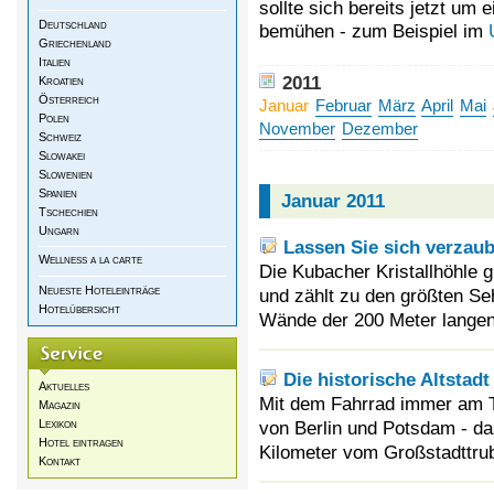
sollte sich bereits jetzt u
Deutschland
bemühen - zum Beispiel im
Griechenland
Italien
2011
Kroatien
Österreich
Januar
Februar
März
April
Mai
Polen
November
Dezember
Schweiz
Slowakei
Slowenien
Spanien
Januar 2011
Tschechien
Ungarn
Lassen Sie sich verzaub
Wellness a la carte
Die Kubacher Kristallhöhle gi
Neueste Hoteleinträge
und zählt zu den größten S
Hotelübersicht
Wände der 200 Meter langen 
Die historische Altstadt
Aktuelles
Mit dem Fahrrad immer am T
Magazin
Lexikon
von Berlin und Potsdam - da
Hotel eintragen
Kilometer vom Großstadttrub
Kontakt