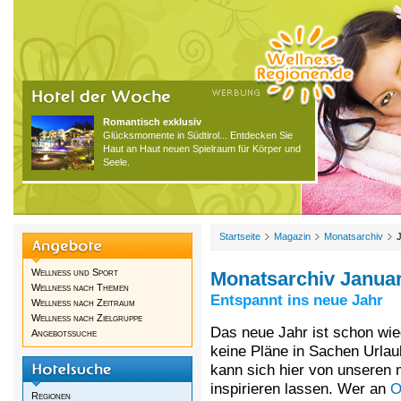
Romantisch exklusiv
Glücksmomente in Südtirol... Entdecken Sie
Haut an Haut neuen Spielraum für Körper und
Seele.
Startseite
Magazin
Monatsarchiv
Wellness und Sport
Monatsarchiv Januar
Wellness nach Themen
Entspannt ins neue Jahr
Wellness nach Zeitraum
Wellness nach Zielgruppe
Das neue Jahr ist schon wie
Angebotssuche
keine Pläne in Sachen Urlaub
kann sich hier von unseren 
inspirieren lassen. Wer an
O
Regionen