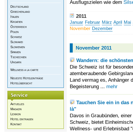
Ausflugszielen wie dem
Sils
Deutschland
Griechenland
2011
Italien
Kroatien
Januar
Februar
März
April
Mai
Österreich
November
Dezember
Polen
Schweiz
Slowakei
November 2011
Slowenien
Spanien
Tschechien
Wandern: die schönste
Ungarn
Die Schweiz ist für besonde
Wellness a la carte
atemberaubende Gebirgslan
Neueste Hoteleinträge
Land vermag es, Anhänger d
Hotelübersicht
Begeisterung ...
mehr
Tauchen Sie ein in das 
Aktuelles
là"
Magazin
Lexikon
Davos in Graubünden, einer
Hotel eintragen
Schweiz, bietet Einheimisch
Kontakt
Wellness- und Erlebnisbad "ea