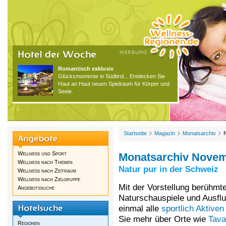
Romantisch exklusiv
Glücksmomente in Südtirol... Entdecken Sie
Haut an Haut neuen Spielraum für Körper und
Seele.
Startseite
Magazin
Monatsarchiv
Wellness und Sport
Monatsarchiv Novem
Wellness nach Themen
Natur pur in der Schweiz
Wellness nach Zeitraum
Wellness nach Zielgruppe
Mit der Vorstellung berühmt
Angebotssuche
Naturschauspiele und Ausflu
einmal alle
sportlich Aktiven
Sie mehr über Orte wie
Tav
Regionen