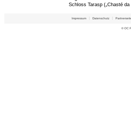
Schloss Tarasp („Chasté da 
Impressum
Datenschutz
Partnerseit
© OC P